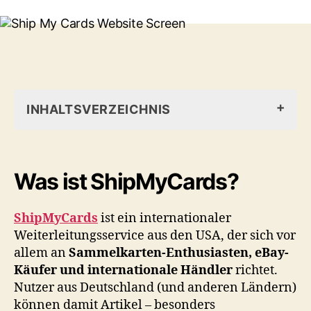
INHALTSVERZEICHNIS
Was ist ShipMyCards?
Was ist ShipMyCards?
Wie funktioniert ShipMyCards?
Vorteile von ShipMyCards
ShipMyCards
Risiken & mögliche Nachteile
ist ein internationaler
Weiterleitungsservice aus den USA, der sich vor
Tipps zur Nutzung von ShipMyCards
allem an
Sammelkarten-Enthusiasten, eBay-
Für wen lohnt sich ShipMyCards?
Käufer und internationale Händler
richtet.
Sammelkarten aus Amerika
Nutzer aus Deutschland (und anderen Ländern)
können damit Artikel – besonders