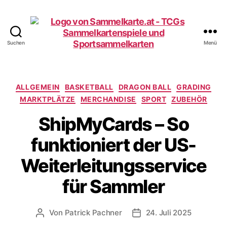
Suchen
Menü
Sammelkarte.at
Kategorien
ALLGEMEIN
BASKETBALL
DRAGON BALL
GRADING
MARKTPLÄTZE
MERCHANDISE
SPORT
ZUBEHÖR
ShipMyCards – So
funktioniert der US-
Weiterleitungsservice
für Sammler
Von
Patrick Pachner
24. Juli 2025
Beitragsautor
Veröffentlichungsdatum