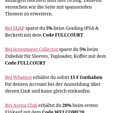
anfangen möchten sind hier richtig. Laufend
versuchen wir die Seite mit spannenden
Themen zu erweitern.
Bei SLAP
sparst du
5%
beim Grading (PSA &
Beckett) mit dem
Code FULLCOURT
Bei Investment Collector
sparst du
5%
beim
Zubehör für Sleeves, Toploader, Koffer mit dem
Code FULLCOURT
Bei Whatnot
erhältst du sofort
15 € Guthaben
für deinen Account bei der Anmeldung über
diesen Link und kann gleich einkaufen
Bei Arena Club
erhältst du
20%
beim ersten
Einkauf mit dem
Code WELCOME20