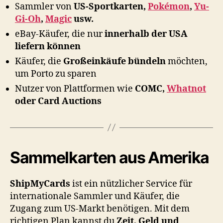
Sammler von
US-Sportkarten,
Pokémon
,
Yu-
Gi-Oh
,
Magic
usw.
eBay-Käufer, die nur
innerhalb der USA
liefern können
Käufer, die
Großeinkäufe bündeln
möchten,
um Porto zu sparen
Nutzer von Plattformen wie
COMC,
Whatnot
oder Card Auctions
Sammelkarten aus Amerika
ShipMyCards
ist ein nützlicher Service für
internationale Sammler und Käufer, die
Zugang zum US-Markt benötigen. Mit dem
richtigen Plan kannst du
Zeit, Geld und