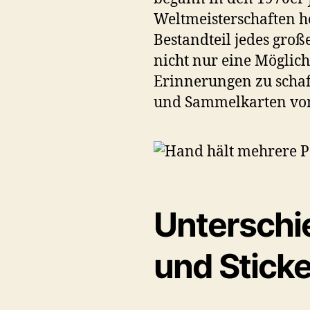
Topps-Picker
Weltmeisterschaften he
Topps Tauschb
Bestandteil jedes groß
nicht nur eine Möglich
Wert und Investit
Erinnerungen zu schaf
und Sammelkarten von 
Unterschi
und Stick