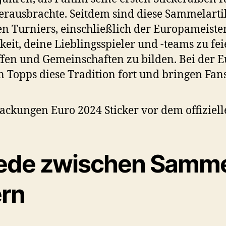
l-Taschbörse im Gasometer B
rausbrachte. Seitdem sind diese Sammelartik
örse in der Lugner City
en Turniers, einschließlich der Europameister
keit, deine Lieblingsspieler und -teams zu fe
ion
fen und Gemeinschaften zu bilden. Bei der Eu
Topps diese Tradition fort und bringen Fa
ede zwischen Samme
ern