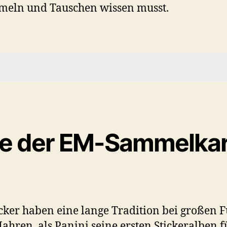
meln und Tauschen wissen musst.
M-Sammelkarten und Sticker
schen Sammelkarten und Stickern
e der EM-Sammelkar
ickeralbum
r Euro 2024
 2024 Sticker und Sammelkarten kaufen?
s zum Sammeln und Tauschen
ker haben eine lange Tradition bei großen F
 Fan-Events
ahren, als Panini seine ersten Stickeralben f