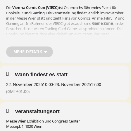
Die
Vienna Comic Con (VIECC)
ist Österreichs führendes Event für
Popkultur und Gaming. Die Veranstaltung findet jährlich im November
in der Messe Wien statt und zieht Fans von Comics, Anime, Film, TV und
Gaming an. Im Rahmen der VIECC gibt es auch eine
Game Zone
, in der
Besucher die neuesten Trading Card Games ausprobieren können. Die
Comic Con bietet zudem eine Vielzahl an Aktivitäten, darunter
Autogrammstunden
,
Panels
und
Cosplay-Wettbewerbe
, was sie zu
einem Muss für Popkultur-Fans und Sammelkarten-Enthusiasten
macht.
MEHR DETAILS
Wann findest es statt
22. November 2025
10:00
-
23. November 2025
17:00
(GMT+01:00)
Veranstaltungsort
Messe Wien Exhibition und Congress Center
Messepl. 1, 1020 Wien